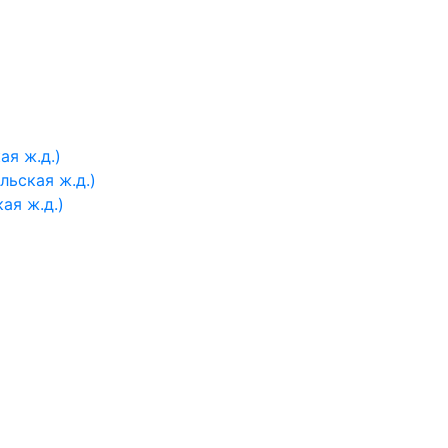
я ж.д.)
ьская ж.д.)
ая ж.д.)