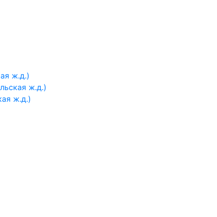
я ж.д.)
ьская ж.д.)
ая ж.д.)